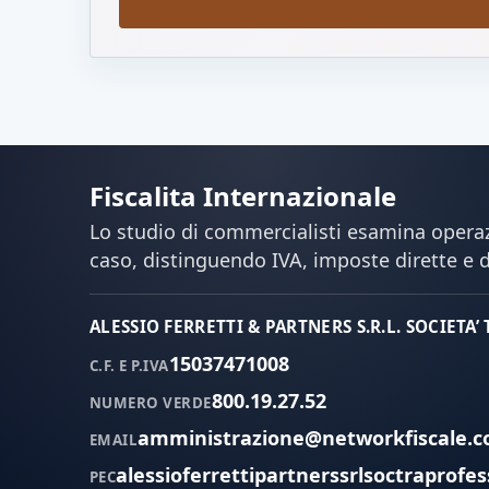
Fiscalita Internazionale
Lo studio di commercialisti esamina operazi
caso, distinguendo IVA, imposte dirette e 
ALESSIO FERRETTI & PARTNERS S.R.L. SOCIETA’
15037471008
C.F. E P.IVA
800.19.27.52
NUMERO VERDE
amministrazione@networkfiscale.
EMAIL
alessioferrettipartnerssrlsoctraprofes
PEC