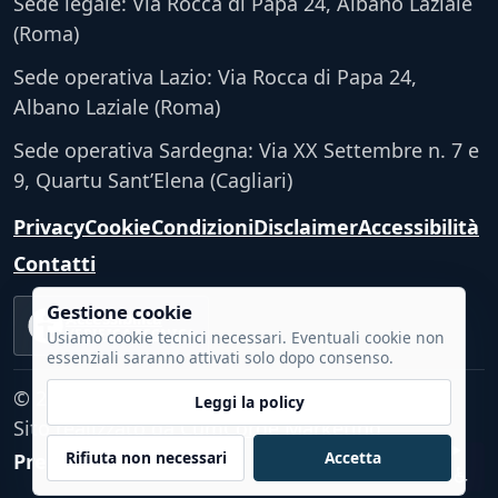
Sede legale: Via Rocca di Papa 24, Albano Laziale
(Roma)
Sede operativa Lazio: Via Rocca di Papa 24,
Albano Laziale (Roma)
Sede operativa Sardegna: Via XX Settembre n. 7 e
9, Quartu Sant’Elena (Cagliari)
Privacy
Cookie
Condizioni
Disclaimer
Accessibilità
Contatti
Gestione cookie
Accessibilità
VERIFICA TECNICA
Usiamo cookie tecnici necessari. Eventuali cookie non
essenziali saranno attivati solo dopo consenso.
© 2026 - Tutti i diritti riservati.
Leggi la policy
Sito realizzato da
CumCorde Marketing
Rifiuta non necessari
Accetta
Preferenze cookie
♿