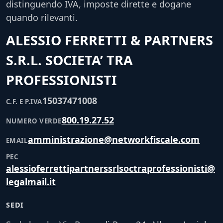
distinguendo IVA, imposte dirette e dogane
quando rilevanti.
ALESSIO FERRETTI & PARTNERS
S.R.L. SOCIETA’ TRA
PROFESSIONISTI
15037471008
C.F. E P.IVA
800.19.27.52
NUMERO VERDE
amministrazione@networkfiscale.com
EMAIL
PEC
alessioferrettipartnerssrlsoctraprofessionisti@
legalmail.it
SEDI