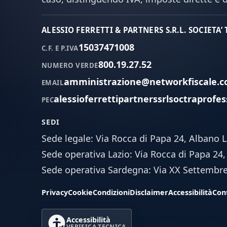
ALESSIO FERRETTI & PARTNERS S.R.L. SOCIETA’
15037471008
C.F. E P.IVA
800.19.27.52
NUMERO VERDE
amministrazione@networkfiscale.
EMAIL
alessioferrettipartnerssrlsoctraprofes
PEC
SEDI
Sede legale: Via Rocca di Papa 24, Albano 
Sede operativa Lazio: Via Rocca di Papa 24
Sede operativa Sardegna: Via XX Settembre n
Privacy
Cookie
Condizioni
Disclaimer
Accessibilità
Cont
Accessibilità
VERIFICA TECNICA