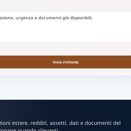
Invia richiesta
oni estere, redditi, assetti, dati e documenti del
dogane quando rilevanti.