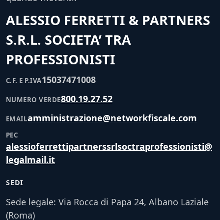
ALESSIO FERRETTI & PARTNERS
S.R.L. SOCIETA’ TRA
PROFESSIONISTI
15037471008
C.F. E P.IVA
800.19.27.52
NUMERO VERDE
amministrazione@networkfiscale.com
EMAIL
PEC
alessioferrettipartnerssrlsoctraprofessionisti@
legalmail.it
SEDI
Sede legale: Via Rocca di Papa 24, Albano Laziale
(Roma)